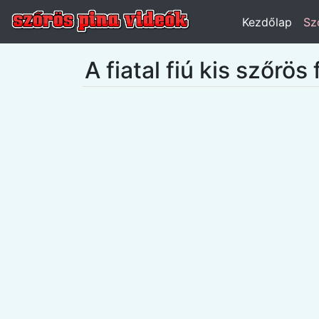
Kezdőlap
Sz
A fiatal fiú kis szőrö