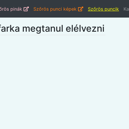
őrös pinák
Szőrös punci képek
Szőrös puncik
Ka
s farka megtanul elélvezni