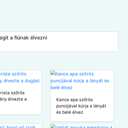
egít a fiúnak élvezni
rista szőrös
lány élvezte a
Kanos apa szőrös
puncijával kúrja a lányát
és belé élvez