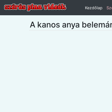
Kezdőlap
Sz
A kanos anya belemárt