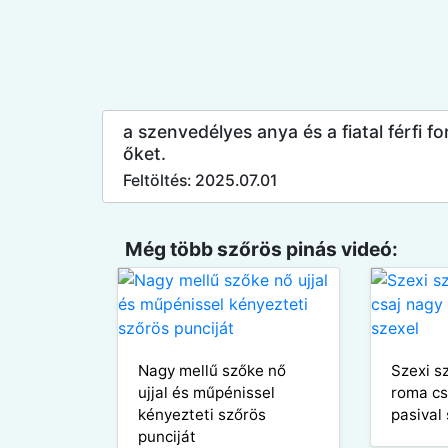
a szenvedélyes anya és a fiatal férfi 
őket.
Feltöltés: 2025.07.01
Még több szőrös pinás videó:
Nagy mellű szőke nő
Szexi s
ujjal és műpénissel
roma cs
kényezteti szőrös
pasival
punciját