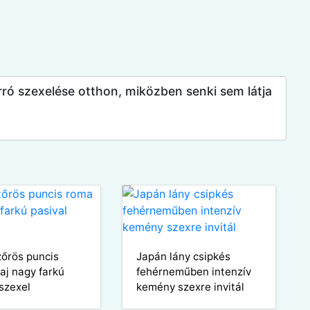
forró szexelése otthon, miközben senki sem látja
zőrös puncis
Japán lány csipkés
aj nagy farkú
fehérneműben intenzív
 szexel
kemény szexre invitál