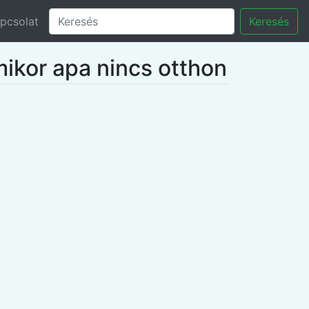
pcsolat
Keresés
mikor apa nincs otthon