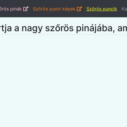
őrös pinák
Szőrös punci képek
Szőrös puncik
Ka
ja a nagy szőrös pinájába, a