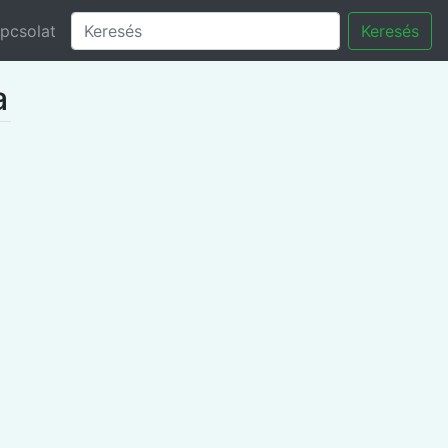
pcsolat
Keresés
a