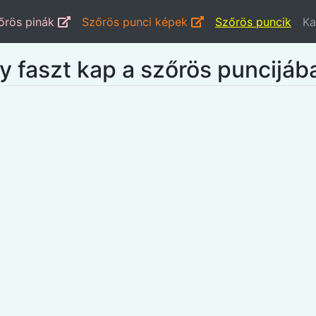
őrös pinák
Szőrös punci képek
Szőrös puncik
Ka
gy faszt kap a szőrös puncijáb