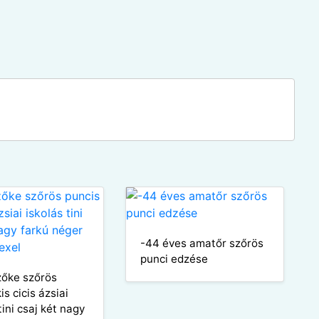
-44 éves amatőr szőrös
punci edzése
zőke szőrös
is cicis ázsiai
tini csaj két nagy