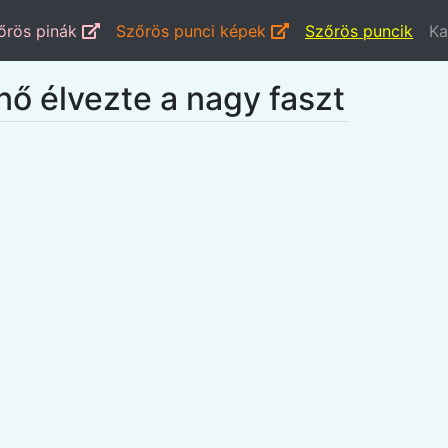
őrös pinák
Szőrös punci képek
Szőrös puncik
Ka
nő élvezte a nagy faszt