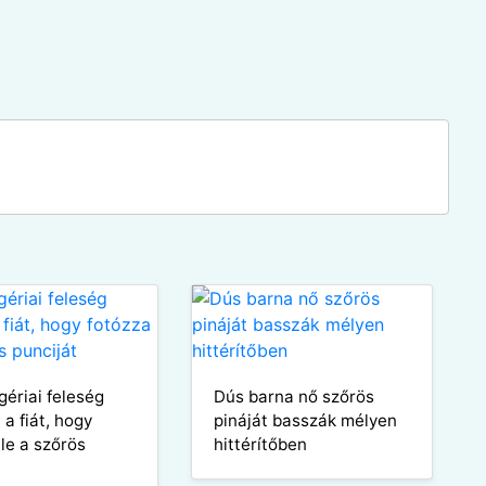
gériai feleség
Dús barna nő szőrös
 a fiát, hogy
pináját basszák mélyen
 le a szőrös
hittérítőben
t