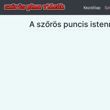
Kezdőlap
Sz
A szőrös puncis isten