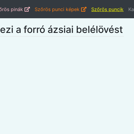
őrös pinák
Szőrös punci képek
Szőrös puncik
Ka
ezi a forró ázsiai belélövést