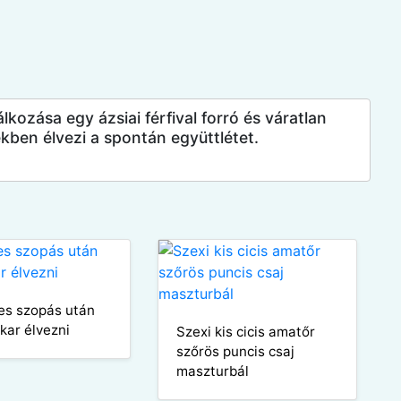
lkozása egy ázsiai férfival forró és váratlan
kben élvezi a spontán együttlétet.
es szopás után
kar élvezni
Szexi kis cicis amatőr
szőrös puncis csaj
maszturbál