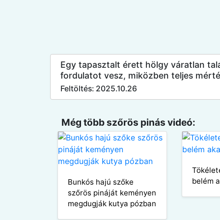
Egy tapasztalt érett hölgy váratlan talá
fordulatot vesz, miközben teljes mérté
Feltöltés: 2025.10.26
Még több szőrös pinás videó:
Tökélet
belém a
Bunkós hajú szőke
szőrös pináját keményen
megdugják kutya pózban