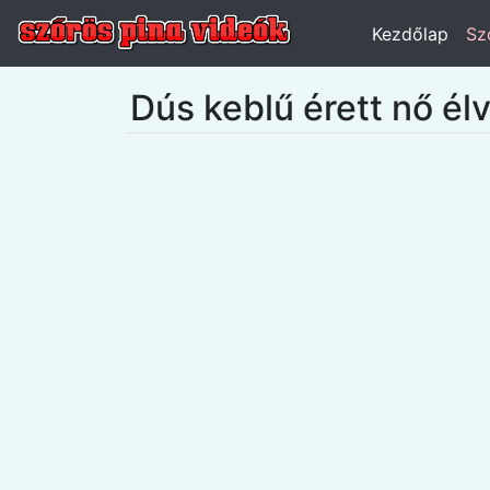
Kezdőlap
Sz
Dús keblű érett nő élv