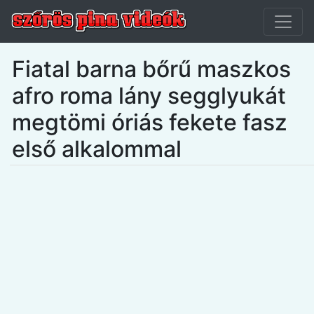
Fiatal barna bőrű maszkos
afro roma lány segglyukát
megtömi óriás fekete fasz
első alkalommal