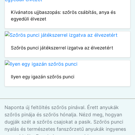
Kívánatos ujjbaszopás: szőrös csábítás, anya és
egyedüli élvezet
Szőrös punci játékszerrel izgatva az élvezetért
Ilyen egy igazán szőrös punci
Naponta új feltöltés szőrös pinával. Érett anyukák
szőrös pinája és szőrös hónalja. Nézd meg, hogyan
dugják szét a szőrös csajokat a pasik. Szőrös punci
nyalás és természetes fanszőrzetű anyukák ingyenes