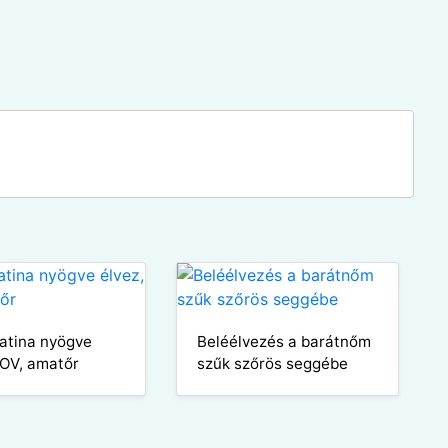
 latina nyögve
Beléélvezés a barátnőm
POV, amatőr
szűk szőrös seggébe