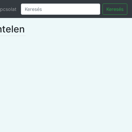
pcsolat
Keresés
mtelen