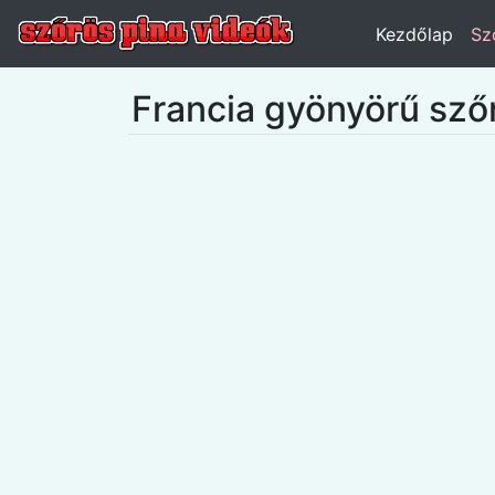
Kezdőlap
Sz
Francia gyönyörű sző