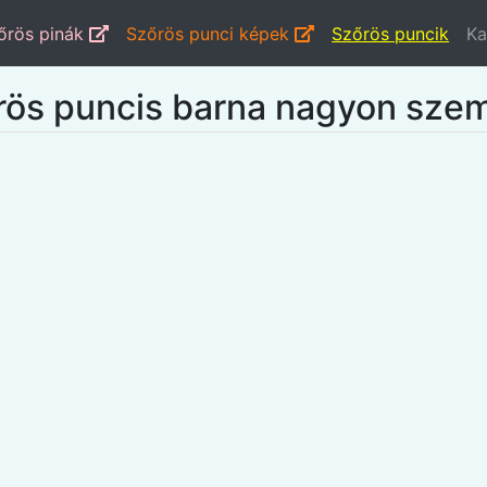
őrös pinák
Szőrös punci képek
Szőrös puncik
Ka
rös puncis barna nagyon sze