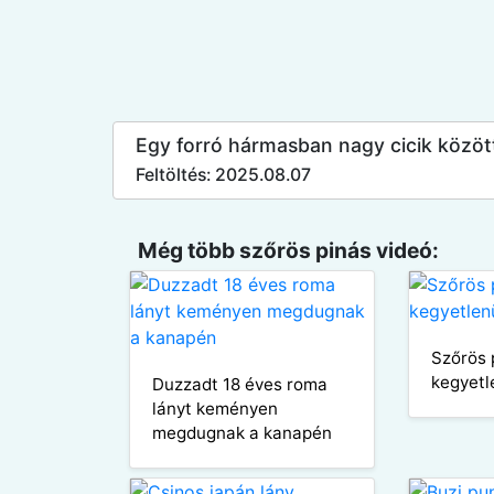
Egy forró hármasban nagy cicik között é
Feltöltés: 2025.08.07
Még több szőrös pinás videó:
Szőrös 
kegyetl
Duzzadt 18 éves roma
lányt keményen
megdugnak a kanapén