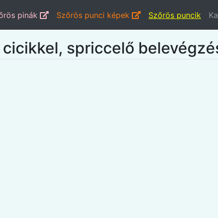
őrös pinák
Szőrös punci képek
Szőrös puncik
Ka
cicikkel, spriccelő belevégzé