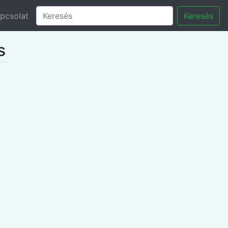
pcsolat
Keresés
s