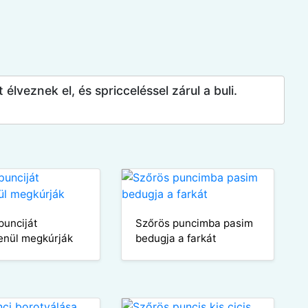
lveznek el, és spricceléssel zárul a buli.
punciját
Szőrös puncimba pasim
enül megkúrják
bedugja a farkát