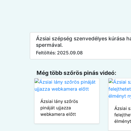
Ázsiai szépség szenvedélyes kúrása há
spermával.
Feltöltés: 2025.09.08
Még több szőrös pinás videó:
Ázsiai lány szőrös
pináját ujjazza
Ázsiai 
webkamera előtt
felejth
élményt