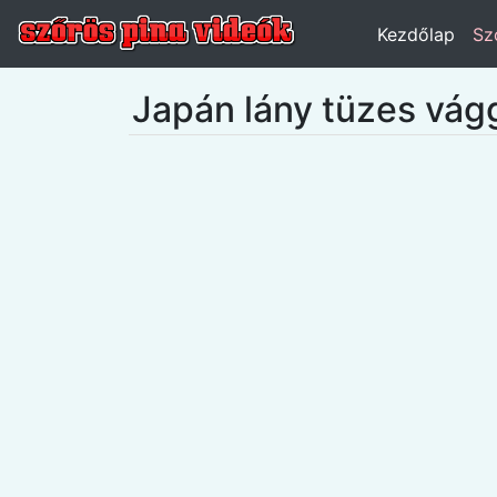
Kezdőlap
Sz
Japán lány tüzes vág