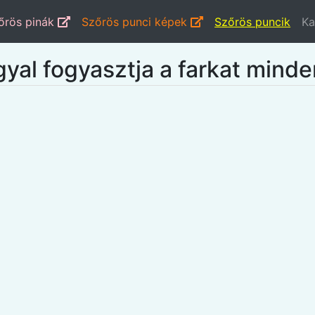
őrös pinák
Szőrös punci képek
Szőrös puncik
Ka
gyal fogyasztja a farkat mind