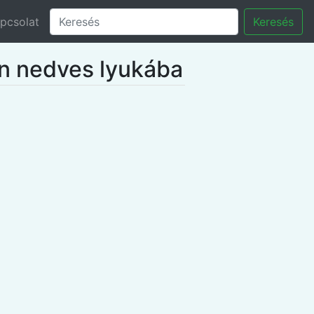
pcsolat
Keresés
en nedves lyukába