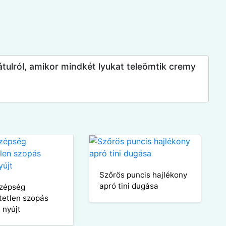
tulról, amikor mindkét lyukat teleömtik cremy
Szőrös puncis hajlékony
apró tini dugása
szépség
etetlen szopás
 nyújt