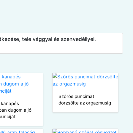
kezése, tele vággyal és szenvedéllyel.
Szőrös puncimat
dörzsölte az orgazmusig
 kanapés
ban dugom a jó
punciját