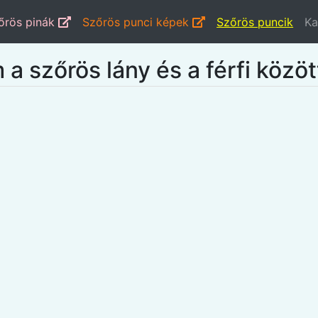
őrös pinák
Szőrös punci képek
Szőrös puncik
Ka
 szőrös lány és a férfi közöt