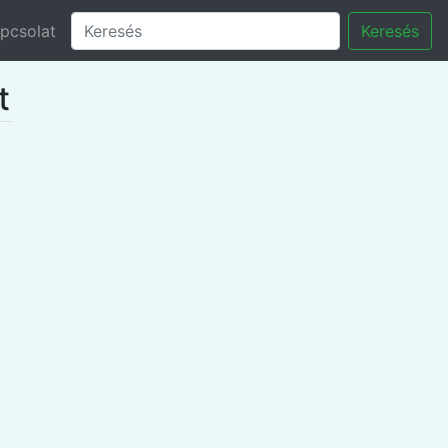
pcsolat
Keresés
t