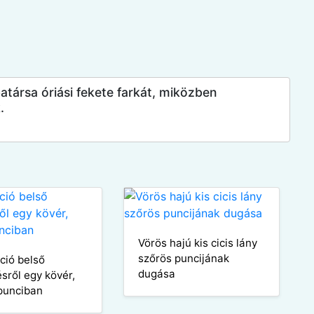
atársa óriási fekete farkát, miközben
.
Vörös hajú kis cicis lány
szőrös puncijának
ció belső
dugása
ésről egy kövér,
punciban