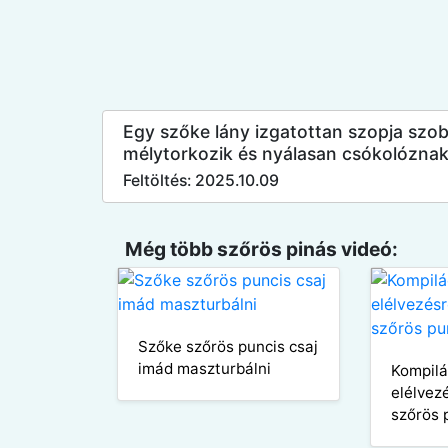
Egy szőke lány izgatottan szopja szob
mélytorkozik és nyálasan csókolóznak
Feltöltés: 2025.10.09
Még több szőrös pinás videó:
Szőke szőrös puncis csaj
imád maszturbálni
Kompilá
elélvez
szőrös 