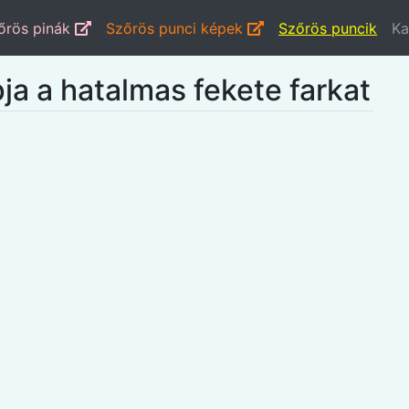
őrös pinák
Szőrös punci képek
Szőrös puncik
Ka
a a hatalmas fekete farkat