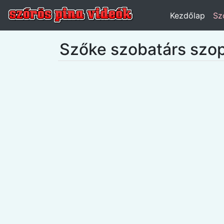
Kezdőlap
Sz
Szőke szobatárs szopj