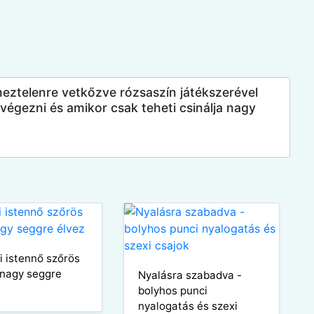
meztelenre vetkőzve rózsaszín játékszerével
végezni és amikor csak teheti csinálja nagy
i istennő szőrös
 nagy seggre
Nyalásra szabadva -
bolyhos punci
nyalogatás és szexi