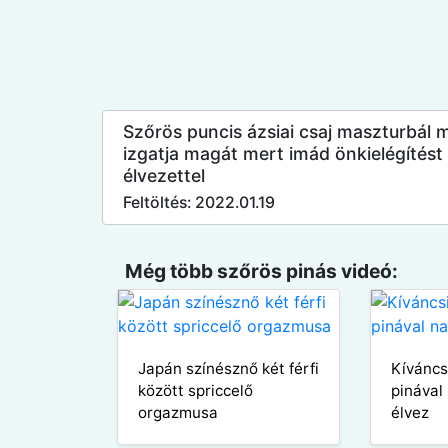
Szőrös puncis ázsiai csaj maszturbál 
izgatja magát mert imád önkielégítést 
élvezettel
Feltöltés: 2022.01.19
Még több szőrös pinás videó:
Japán színésznő két férfi
Kíváncs
között spriccelő
pinával
orgazmusa
élvez