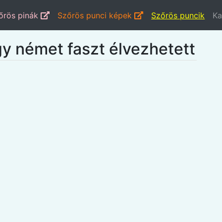
őrös pinák
Szőrös punci képek
Szőrös puncik
Ka
gy német faszt élvezhetett