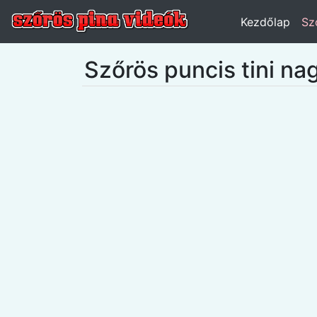
Kezdőlap
Sz
Szőrös puncis tini na