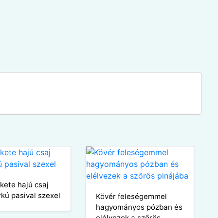
ekete hajú csaj
rkú pasival szexel
Kövér feleségemmel
hagyományos pózban és
elélvezek a szőrös