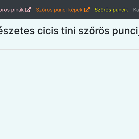
őrös pinák
Szőrös punci képek
Szőrös puncik
Ka
szetes cicis tini szőrös punc