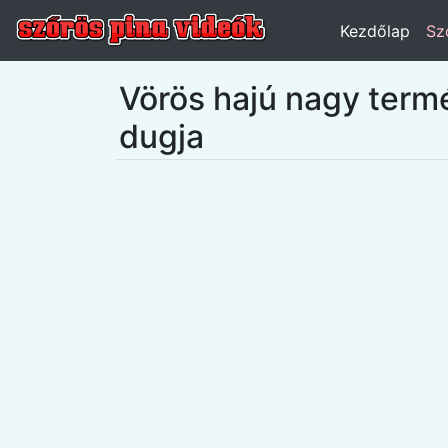
Kezdőlap
Sz
Vörös hajú nagy termé
dugja