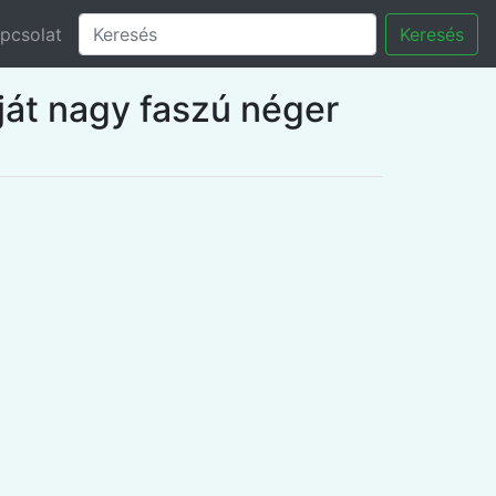
pcsolat
Keresés
iját nagy faszú néger