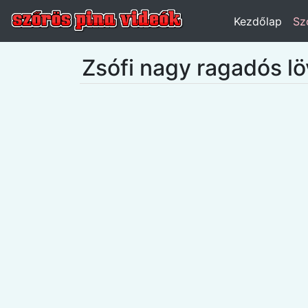
Kezdőlap
Sz
Zsófi nagy ragadós lö