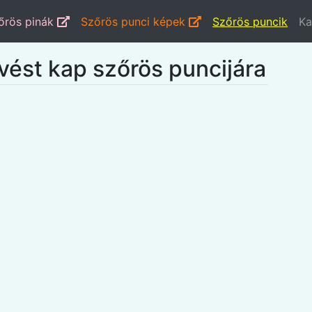
őrös pinák
Szőrös punci képek
Szőrös puncik
Ka
vést kap szőrös puncijára